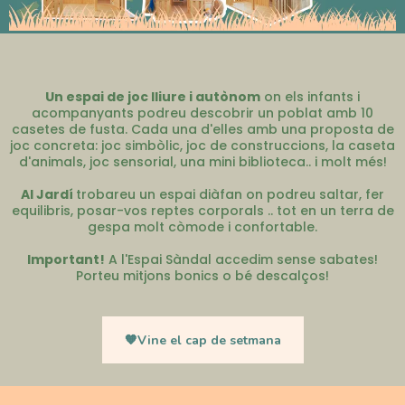
Un espai de joc lliure i autònom
on els infants i
acompanyants podreu descobrir un poblat amb 10
casetes de fusta. Cada una d'elles amb una proposta de
joc concreta: joc simbòlic, joc de construccions, la caseta
d'animals, joc sensorial, una mini biblioteca.. i molt més!
Al Jardí
trobareu un espai diàfan on podreu saltar, fer
equilibris, posar-vos reptes corporals .. tot en un terra de
gespa molt còmode i confortable.
Important!
A l'Espai Sàndal accedim sense sabates!
Porteu mitjons bonics o bé descalços!
🧡Vine el cap de setmana