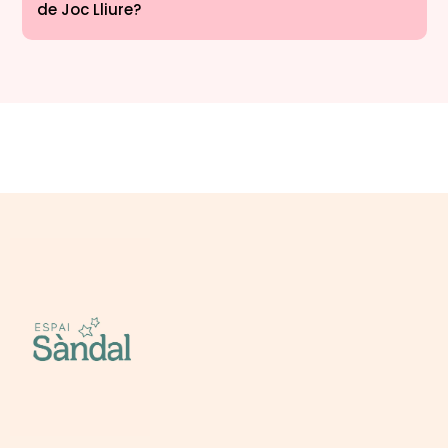
de Joc Lliure?
Caps de setmana (de 10h a 11.30h, de 11.30h a 13.00h, de
16.00h a 17.30h i de 17.30h a 19.00h), amb dies dedicats als
0-3 anys i dies dedicats als 2-6 anys.
Entre setmana ( de 16.30h a 19.00h ), amb dies dedicats als
0-3 anys i dies dedicats als 2-6 anys.